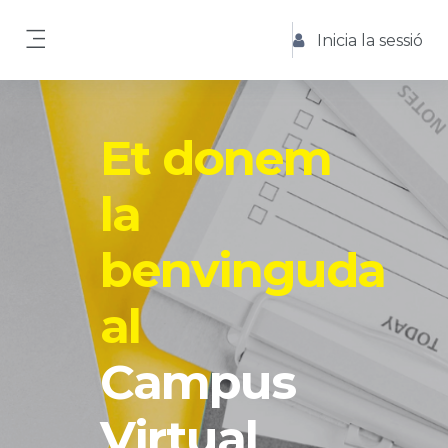
Ves al contingut principal
Inicia la sessió
Panell lateral
Et donem
la
benvinguda
al
Campus
Virtual