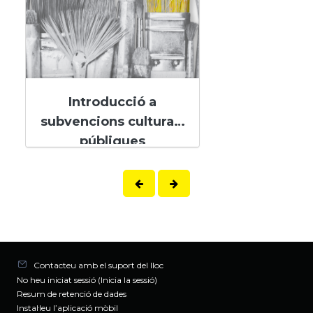
Introducció a
subvencions culturals
públiques
Contacteu amb el suport del lloc
No heu iniciat sessió (
Inicia la sessió
)
Resum de retenció de dades
Instal·leu l’aplicació mòbil